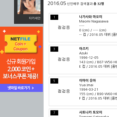
2016.05
신인배우 검색결과
총 32명
나가사와 마오미
1
타카세안
Maomi Nagasawa
----
0 (cm) / ---- (cm)
-- 컵 / 2016.05 데뷔
[품
아즈키
3
Azuki
1996-12-05
143 (cm) / B87-W56-H
E 컵 / 2016.05 데뷔
[품
이마이 유아
5
Yua Imai
1994-03-21
155 (cm) / B90-W60-H
F 컵 / 2016.05 데뷔
[품
사토나카 토모미
7
Tomomi Satonaka