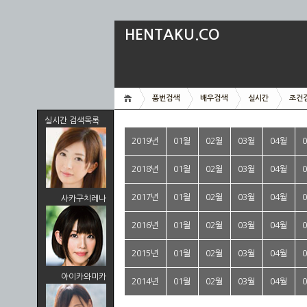
HENTAKU.CO
품번검색
배우검색
실시간
조건
실시간 검색목록
2019년
01월
02월
03월
04월
2018년
01월
02월
03월
04월
2017년
01월
02월
03월
04월
사카구치레나
2016년
01월
02월
03월
04월
2015년
01월
02월
03월
04월
아이카와미카
2014년
01월
02월
03월
04월