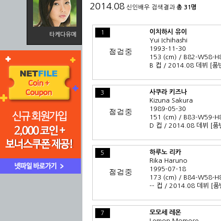
2014.08
신인배우 검색결과
총 31명
이치하시 유이
1
타케다유메
Yui Ichihashi
1993-11-30
153 (cm) / B82-W58-H
B 컵 / 2014.08 데뷔
[품
사쿠라 키즈나
3
Kizuna Sakura
1989-05-30
151 (cm) / B83-W59-H
D 컵 / 2014.08 데뷔
[품
하루노 리카
5
Rika Haruno
1995-07-18
173 (cm) / B84-W58-H
-- 컵 / 2014.08 데뷔
[품
모모세 레몬
7
Lemon Momose