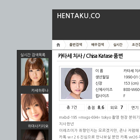
HENTAKU.CO
품번검색
배우검색
실시간
조건
실시간 검색목록
카타세 치사 / Chisa Katase 품번
이 름
카타세 치사 
생년월일
1990-01-
신장
153 (cm)
신체사이즈
B88-W60-
카세하루나
컵사이즈
F
총 7건
8.6
7
총점
외모
연기
mxbd-195 =mxgs-694= tokyo 촬영 현장 분위
치사한년
하마사키리오
이레즈미가 취향인지는 모르겠지만, 존나 저렴해 
카톡 w r 2 6 진심으로 만나보실 분만 카톡 wr26 