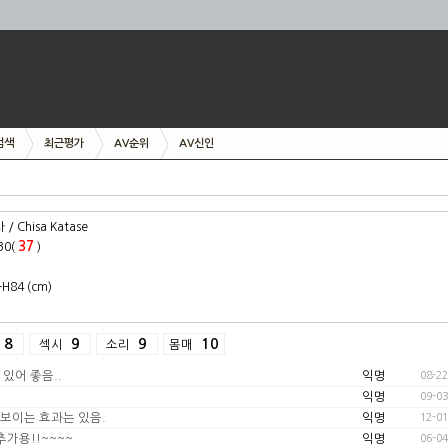
검색
최근평가
AV순위
AV신인
/ Chisa Katase
37
30(
)
H84 (cm)
8
9
9
10
섹시
소리
몸매
기 있어 좋음..
익명
08-22
익명
09-03
보이는 효과는 있음.
익명
12-01
추가용!!~~~~
익명
06-04