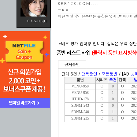
B R R 1 2 3 . C O M . . . .
ㅎㅌㅊ
이런 현실적인 유부녀는 놓칠순 없지..뱀파이어같
아사노미나미
품번 리스트 타입
(클릭시 품번 표시방식이