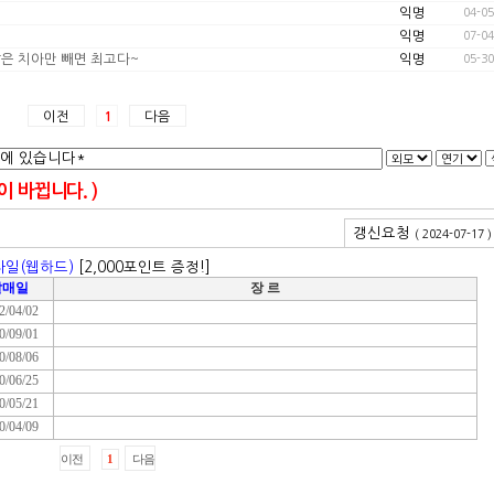
익명
04-05
익명
07-04
은 치아만 빼면 최고다~
익명
05-30
이전
다음
1
 바뀝니다. )