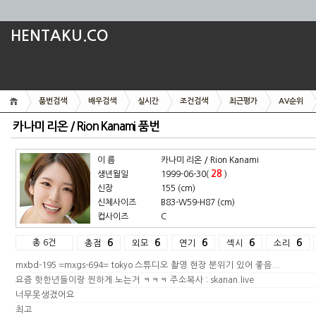
HENTAKU.CO
품번검색
배우검색
실시간
조건검색
최근평가
AV순위
카나미 리온 / Rion Kanami 품번
이 름
카나미 리온 / Rion Kanami
28
생년월일
1999-06-30(
)
신장
155 (cm)
신체사이즈
B83-W59-H87 (cm)
컵사이즈
C
총 6건
6
6
6
6
6
총점
외모
연기
섹시
소리
mxbd-195 =mxgs-694= tokyo 스튜디오 촬영 현장 분위기 있어 좋음...
요즘 핫한년들이랑 찐하게 노는거 ㅋㅋㅋ 주소복사 : skanan.live
너무못생겼어요
최고