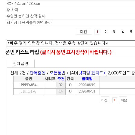
-@- 주소 brr123.com
걍 하마
수염만 붙히면 산적 같어
돼지상에 육덕좋아하면 봐라
이전
1
2
3
4
5
품번 리스트 타입
(클릭시 품번 표시방식이 바뀝니다. )