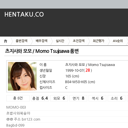
HENTAKU.CO
품번검색
배우검색
실시간
조건검색
최근평가
AV순위
츠지사와 모모 / Momo Tsujisawa 품번
이 름
츠지사와 모모 / Momo Tsujisawa
28
생년월일
1999-10-07(
)
신장
165 (cm)
신체사이즈
B84-W58-H85 (cm)
컵사이즈
C
총 8건
6.4
6
8
6
6
총점
외모
연기
섹시
소리
MOMO-003
초밥사와복숭아
@@ 주소 brr123.com
Bagbd-099