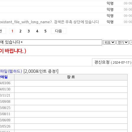
익명
06-06
익명
06-06
익명
06-06
e_inexistent_file_with_long_name?. 검색은 우측 상단에 있습니다*
익명
06-06
전
다음
1
2
3
4
5
 바뀝니다. )