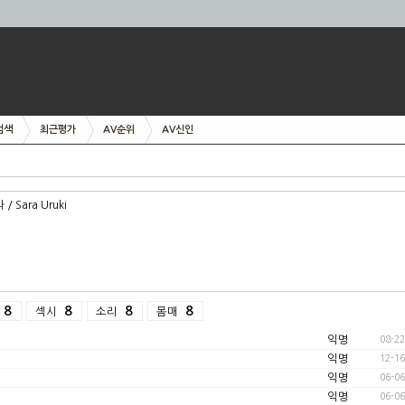
검색
최근평가
AV순위
AV신인
 Sara Uruki
8
8
8
8
섹시
소리
몸매
익명
08-22
익명
12-16
익명
06-06
익명
06-06