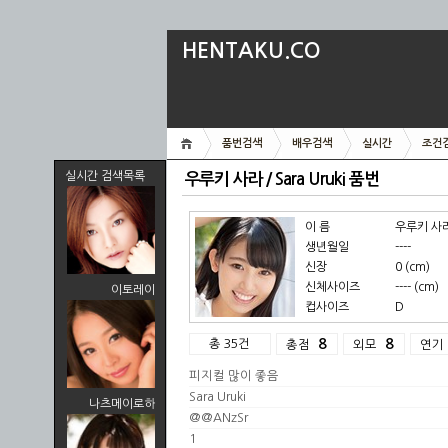
HENTAKU.CO
품번검색
배우검색
실시간
조건
실시간 검색목록
우루키 사라 / Sara Uruki 품번
이 름
우루키 사라 /
생년월일
----
신장
0 (cm)
신체사이즈
---- (cm)
이토레이
컵사이즈
D
총 35건
8
8
총점
외모
연기
피지컬 많이 좋음
Sara Uruki
나츠메이로하
@@ANzSr
1