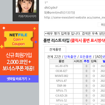
1'"
dNOg9icF
${@print(md5(31337))}
카와키타사이카
http://some-inexistent-website.acu/som
이
품번 리스트 타입
(클릭시 품번 표시방식이