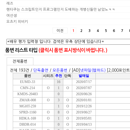
레즈
헨타쿠는 스크립트인지 프로그램인지 도배하는 개병신들만 남았노ㅋㅋ
여선생
오츠키 히비키
이전
1
2
3
4
5
6
7
품번 리스트 타입
(클릭시 품번 표시방식이 바뀝니다. )