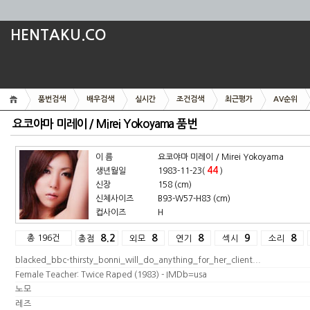
HENTAKU.CO
품번검색
배우검색
실시간
조건검색
최근평가
AV순위
요코야마 미레이 / Mirei Yokoyama 품번
이 름
요코야마 미레이 / Mirei Yokoyama
44
생년월일
1983-11-23(
)
신장
158 (cm)
신체사이즈
B93-W57-H83 (cm)
컵사이즈
H
총 196건
8.2
8
8
9
8
총점
외모
연기
섹시
소리
blacked_bbc-thirsty_bonni_will_do_anything_for_her_client...
Female Teacher: Twice Raped (1983) - IMDb=usa
노모
레즈