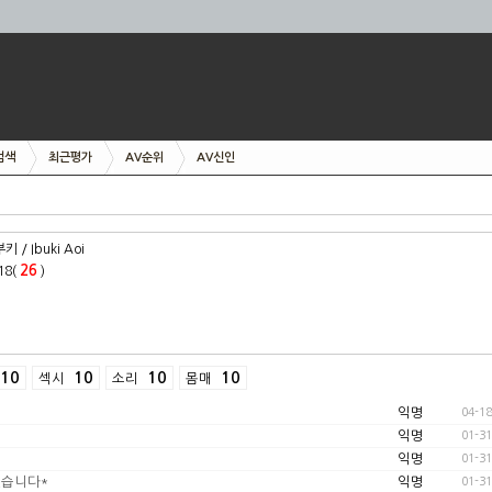
검색
최근평가
AV순위
AV신인
 / Ibuki Aoi
26
18(
)
10
10
10
10
섹시
소리
몸매
익명
04-18
익명
01-31
익명
01-31
있습니다*
익명
01-31