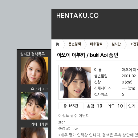
HENTAKU.CO
품번검색
배우검색
실시간
조건
실시간 검색목록
아오이 이부키 / Ibuki Aoi 품번
이 름
아오이 이부키
생년월일
2001-02-
신장
0 (cm)
신체사이즈
---- (cm)
유즈키쿄코
컵사이즈
G
총 166건
10
10
총점
외모
연기
이정도 점수 아닌디...
star
카에데카렌
@@oDLuw
*배우 평가 입력창 입니다. 검색은 우측 상단에 