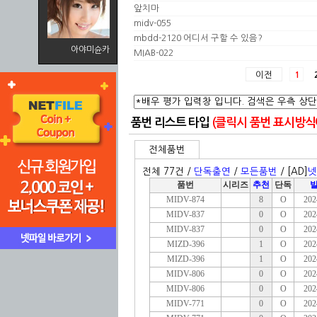
앞치마
midv-055
mbdd-2120 어디서 구할 수 있음?
아야미슌카
MIAB-022
이전
1
품번 리스트 타입
(클릭시 품번 표시방식이