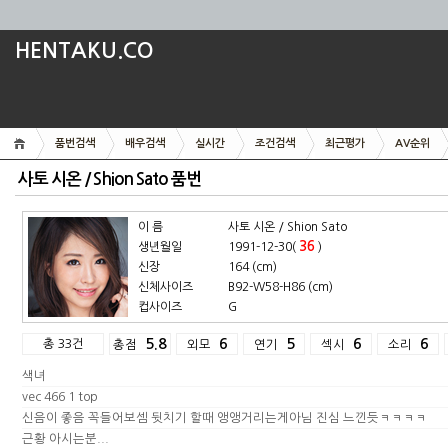
HENTAKU.CO
품번검색
배우검색
실시간
조건검색
최근평가
AV순위
사토 시온 / Shion Sato 품번
이 름
사토 시온 / Shion Sato
36
생년월일
1991-12-30(
)
신장
164 (cm)
신체사이즈
B92-W58-H86 (cm)
컵사이즈
G
총 33건
5.8
6
5
6
6
총점
외모
연기
섹시
소리
색녀
vec 466 1 top
신음이 좋음 꼭들어보셈 뒷치기 할때 앵앵거리는게아님 진심 느낀듯ㅋㅋㅋㅋ
근황 아시는분...