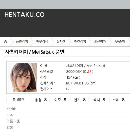
HENTAKU.CO
품번검색
배우검색
실시간
조건검색
최근평가
AV순위
사츠키 메이 / Mei Satsuki 품번
이 름
사츠키 메이 / Mei Satsuki
27
생년월일
2000-08-16(
)
신장
154 (cm)
신체사이즈
B87-W60-H86 (cm)
컵사이즈
G
총 68건
8
8
8
8
8
총점
외모
연기
섹시
소리
nhdtb
564
아름다움
항문