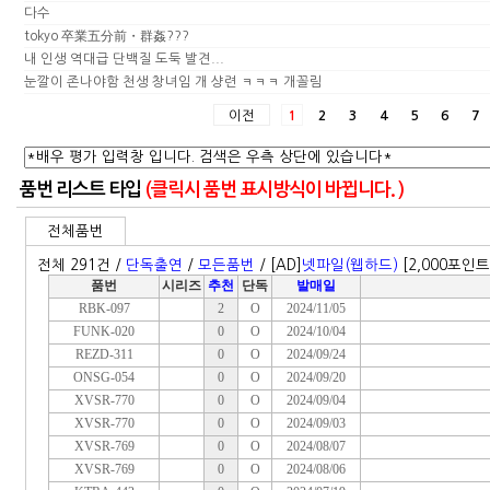
다수
tokyo 卒業五分前・群姦???
내 인생 역대급 단백질 도둑 발견...
눈깔이 존나야함 천생 창녀임 개 샹련 ㅋㅋㅋ 개꼴림
이전
1
2
3
4
5
6
7
품번 리스트 타입
(클릭시 품번 표시방식이 바뀝니다. )