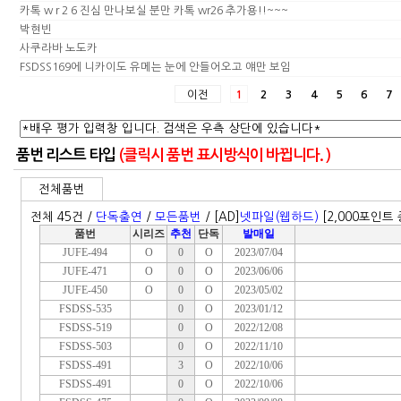
카톡 w r 2 6 진심 만나보실 분만 카톡 wr26 추가용!!~~~
박현빈
사쿠라바 노도카
FSDSS169에 니카이도 유메는 눈에 안들어오고 얘만 보임
이전
1
2
3
4
5
6
7
품번 리스트 타입
(클릭시 품번 표시방식이 바뀝니다. )