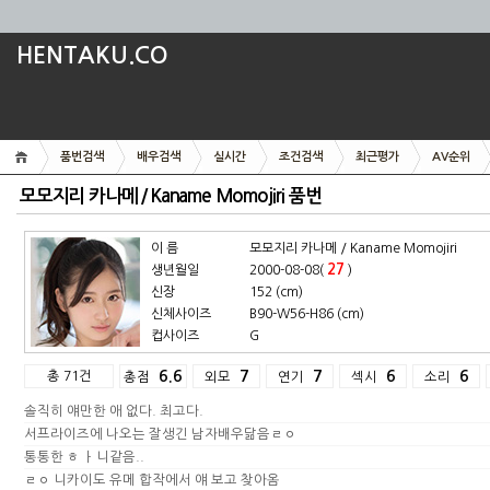
HENTAKU.CO
품번검색
배우검색
실시간
조건검색
최근평가
AV순위
모모지리 카나메 / Kaname Momojiri 품번
이 름
모모지리 카나메 / Kaname Momojiri
27
생년월일
2000-08-08(
)
신장
152 (cm)
신체사이즈
B90-W56-H86 (cm)
컵사이즈
G
총 71건
6.6
7
7
6
6
총점
외모
연기
섹시
소리
솔직히 얘만한 애 없다. 최고다.
서프라이즈에 나오는 잘생긴 남자배우닮음ㄹㅇ
통통한 ㅎ ㅏ니같음..
ㄹㅇ 니카이도 유메 합작에서 얘 보고 찾아옴