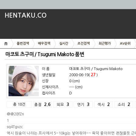
HENTAKU.CO
품번검색
배우검색
실시간
조건검색
최근평가
AV순위
마코토 츠구미 / Tsugumi Makoto 품번
이 름
마코토 츠구미 / Tsugumi Makoto
27
생년월일
2000-06-19(
)
신장
0 (cm)
신체사이즈
---- (cm)
컵사이즈
D
총 18건
2.6
3
3
2
2
총점
외모
연기
섹시
소리
@@28fZn
1
sq4Tgvzc
역시 원숭이 나라는 프사에서 5~10kg는 넣어줘야~~ 육덕 좋아하면 괜찮을듯 근