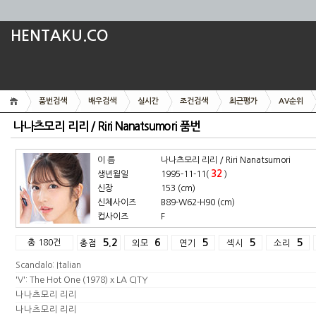
HENTAKU.CO
품번검색
배우검색
실시간
조건검색
최근평가
AV순위
나나츠모리 리리 / Riri Nanatsumori 품번
이 름
나나츠모리 리리 / Riri Nanatsumori
32
생년월일
1995-11-11(
)
신장
153 (cm)
신체사이즈
B89-W62-H90 (cm)
컵사이즈
F
총 180건
5.2
6
5
5
5
총점
외모
연기
섹시
소리
Scandalo: Italian
'V': The Hot One (1978) x LA CITY
나나츠모리 리리
나나츠모리 리리