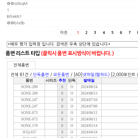
@@oXbqM
1
BIfrekN1
@@btx8b
이전
1
2
3
4
5
6
7
품번 리스트 타입
(클릭시 품번 표시방식이 바뀝니다. )