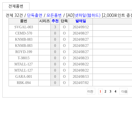
전체품번
전체 32건 /
단독출연
/
모든품번
/ [AD]
넷파일(웹하드)
[2,000포인트 증정
품번
시리즈
추천
단독
발매일
SVGAL-003
3
O
2024/09/12
CEMD-570
0
O
2024/08/27
KNMB-083
0
O
2024/08/27
KNMB-083
0
O
2024/08/27
ROYD-199
0
O
2024/08/27
T-38015
0
O
2024/08/23
MTALL-127
0
O
2024/08/22
MTALL-127
0
O
2024/08/22
GARA-001
0
O
2024/08/13
RBK-094
0
O
2024/07/02
이전
1
2
3
4
다음