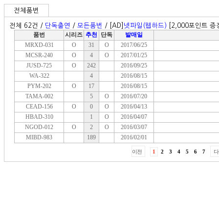
전체품번
전체 62건 /
단독출연
/
모든품번
/ [AD]
넷파일(웹하드)
[2,000포인트 증정
품번
시리즈
추천
단독
발매일
MRXD-031
O
31
O
2017/06/25
MCSR-240
O
4
O
2017/01/25
JUSD-725
O
242
2016/09/25
WA-322
4
2016/08/15
PYM-202
O
17
2016/08/15
TAMA-002
5
O
2016/07/20
CEAD-156
O
0
O
2016/04/13
HBAD-310
1
O
2016/04/07
NGOD-012
O
2
O
2016/03/07
MIBD-983
189
2016/02/01
이전
1
2
3
4
5
6
7
다